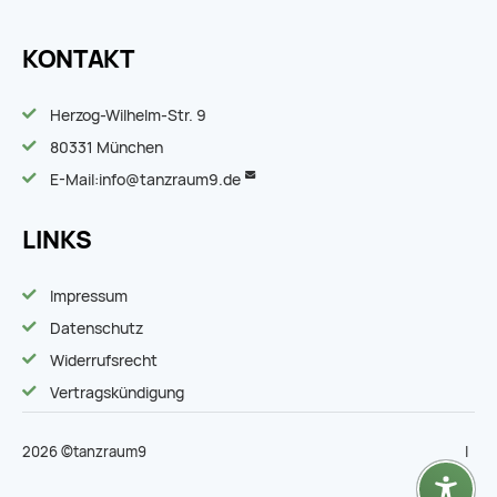
KONTAKT
Herzog-Wilhelm-Str. 9
80331 München
E-Mail:
info@tanzraum9.de
LINKS
Impressum
Datenschutz
Widerrufsrecht
Vertragskündigung
2026 ©tanzraum9
|
|
zu