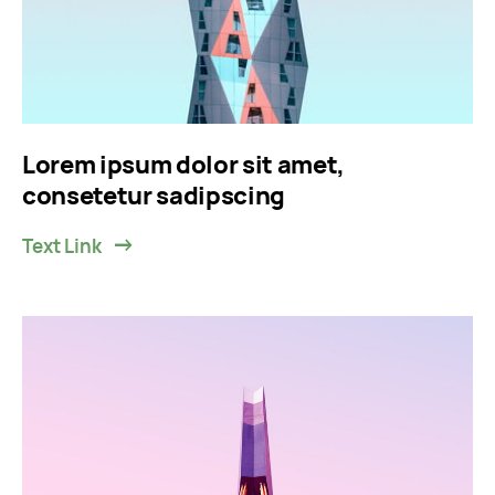
Lorem ipsum dolor sit amet,
consetetur sadipscing
Text Link