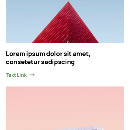
Lorem ipsum dolor sit amet,
consetetur sadipscing
Text Link