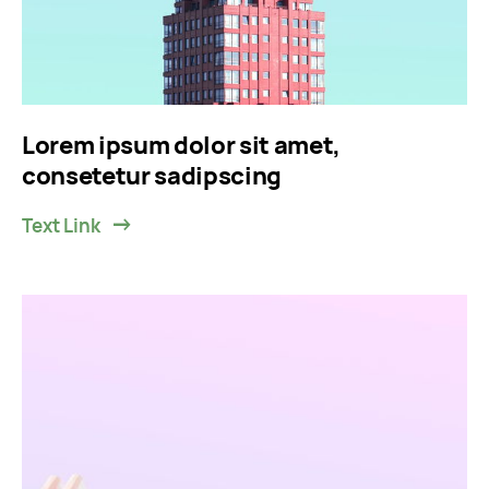
Lorem ipsum dolor sit amet,
consetetur sadipscing
Text Link