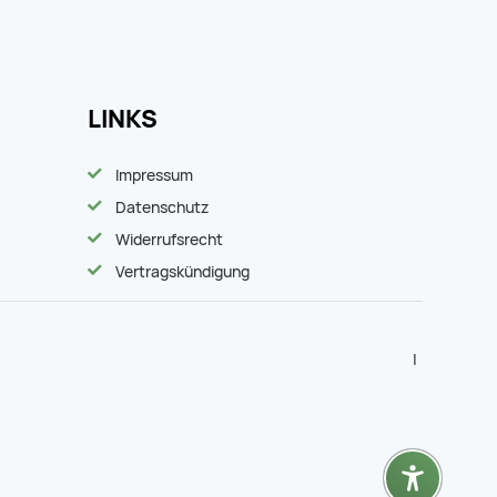
LINKS
Impressum
Datenschutz
Widerrufsrecht
Vertragskündigung
|
|
zurück
nach
oben