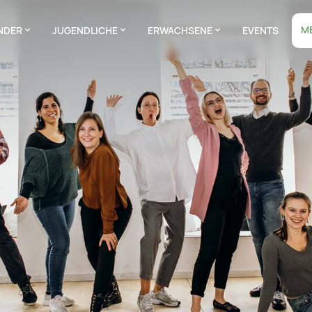
M
NDER
JUGENDLICHE
ERWACHSENE
EVENTS