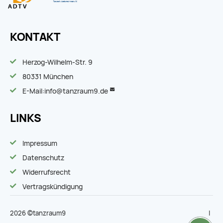
KONTAKT
Herzog-Wilhelm-Str. 9
80331 München
E-Mail:
info@tanzraum9.de
LINKS
Impressum
Datenschutz
Widerrufsrecht
Vertragskündigung
2026 ©tanzraum9
|
|