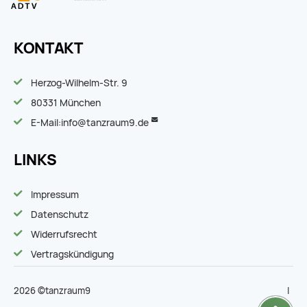
KONTAKT
Herzog-Wilhelm-Str. 9
80331 München
E-Mail:
info@tanzraum9.de
LINKS
Impressum
Datenschutz
Widerrufsrecht
Vertragskündigung
2026 ©tanzraum9
|
|