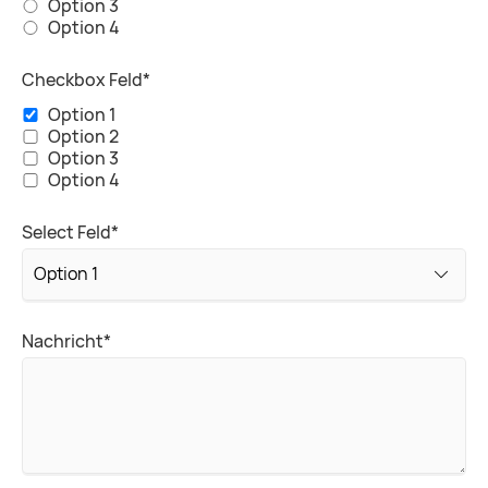
Option 3
Option 4
Pflichtfeld
Checkbox Feld
*
Option 1
Option 2
Option 3
Option 4
Pflichtfeld
Select Feld
*
Pflichtfeld
Nachricht
*