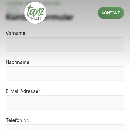
LOREM IPSUM DOLOR
KONTAKT
Kontakt Formular
MENÜ
Vorname
Nachname
Pflichtfeld
E-Mail Adresse
*
Telefon Nr.