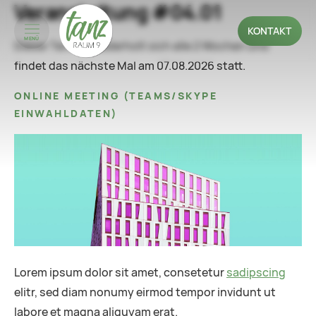
Veranstaltung #04.01
KONTAKT
MENÜ
Dieser Termin wiederholt sich alle 2 Wochen und
findet das nächste Mal am
07.08.2026
statt.
ONLINE MEETING
(
TEAMS/SKYPE
EINWAHLDATEN
)
Lorem ipsum dolor sit amet, consetetur
sadipscing
elitr, sed diam nonumy eirmod tempor invidunt ut
labore et magna aliquyam erat.