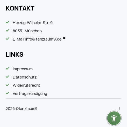
KONTAKT
Herzog-Wilhelm-Str. 9
80331 München
E-Mail:
info@tanzraum9.de
LINKS
Impressum
Datenschutz
Widerrufsrecht
Vertragskündigung
2026 ©tanzraum9
|
|
zu
na