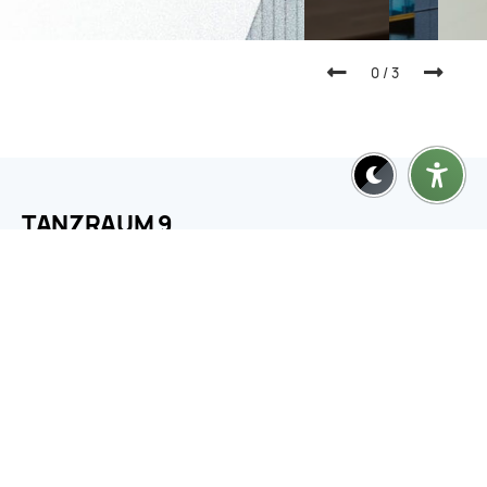
0
/
3
TANZRAUM 9
Deine Tanzschule im Herzen von München. Tanzen mit
Erlebnissen.
KONTAKT