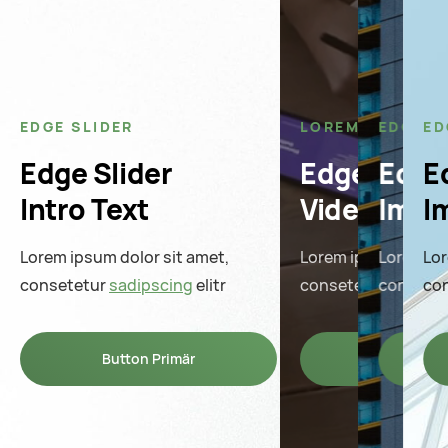
EDGE SLIDER
LOREM IPSUM
EDGE S
ED
Edge Slider
Edge Slide
Edge 
E
Intro Text
Video Scr
Imag
I
Lorem ipsum dolor sit amet,
Lorem ipsum dolor s
Lorem ip
Lor
consetetur
sadipscing
elitr
consetetur
consete
sadipsc
co
Button Primär
Button Pr