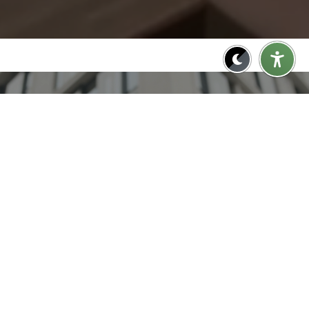
LOREM IPSUM DOLOR
Einfach, innovativ, und
unbegrenzte Möglichkeiten
Text Link