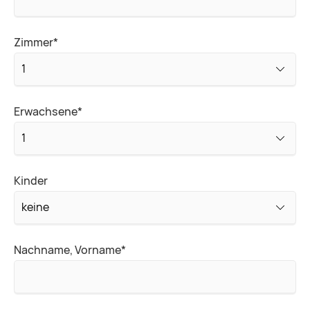
Pflichtfeld
Zimmer
*
Pflichtfeld
Erwachsene
*
Kinder
Pflichtfeld
Nachname, Vorname
*